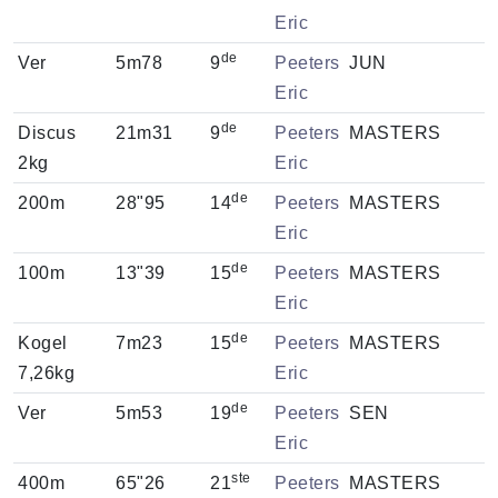
Eric
de
Ver
5m78
9
Peeters
JUN
Eric
de
Discus
21m31
9
Peeters
MASTERS
2kg
Eric
de
200m
28"95
14
Peeters
MASTERS
Eric
de
100m
13"39
15
Peeters
MASTERS
Eric
de
Kogel
7m23
15
Peeters
MASTERS
7,26kg
Eric
de
Ver
5m53
19
Peeters
SEN
Eric
ste
400m
65"26
21
Peeters
MASTERS