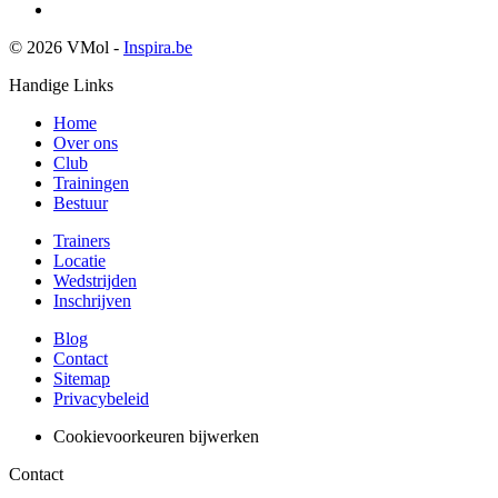
©
2026
VMol -
Inspira.be
Handige Links
Home
Over ons
Club
Trainingen
Bestuur
Trainers
Locatie
Wedstrijden
Inschrijven
Blog
Contact
Sitemap
Privacybeleid
Cookievoorkeuren bijwerken
Contact