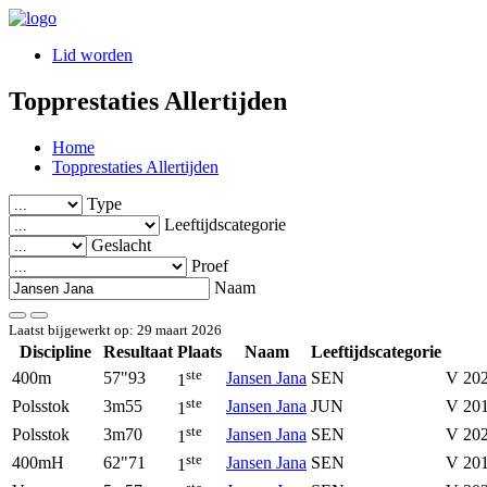
Lid worden
Topprestaties Allertijden
Home
Topprestaties Allertijden
Type
Leeftijdscategorie
Geslacht
Proef
Naam
Laatst bijgewerkt op: 29 maart 2026
Discipline
Resultaat
Plaats
Naam
Leeftijdscategorie
ste
400m
57"93
Jansen Jana
SEN
V
20
1
ste
Polsstok
3m55
Jansen Jana
JUN
V
20
1
ste
Polsstok
3m70
Jansen Jana
SEN
V
20
1
ste
400mH
62"71
Jansen Jana
SEN
V
20
1