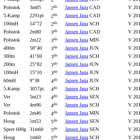
de
Polsstok
3m05
Jansen Jana
CAD
V
20
2
de
5-Kamp
2291pt
Jansen Jana
CAD
V
20
2
de
100mH
14"72
Jansen Jana
SCH
V
20
2
de
Polsstok
2m80
Jansen Jana
CAD
V
20
3
de
Polsstok
2m22
Jansen Jana
MIN
V
20
3
de
400m
58"40
Jansen Jana
JUN
V
20
3
de
300m
41"69
Jansen Jana
SCH
V
20
3
de
200m
25"82
Jansen Jana
JUN
V
20
3
de
100mH
15"10
Jansen Jana
JUN
V
20
3
de
60mH
9"38
Jansen Jana
JUN
V
20
4
de
5-Kamp
3057pt.
Jansen Jana
SCH
V
20
4
de
Ver
5m23
Jansen Jana
SEN
V
20
4
de
Ver
4m96
Jansen Jana
SCH
V
20
4
de
Polsstok
2m46
Jansen Jana
MIN
V
20
4
de
Hoog
1m53
Jansen Jana
SEN
V
20
5
de
Speer 600g
31m60
Jansen Jana
SEN
V
20
5
de
Hoog
1m60
Jansen Jana
SCH
V
20
5