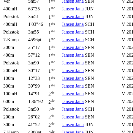
ste
Ver
5m57
Jansen Jana
SEN
V
20
1
ste
400mH
63"35
Jansen Jana
JUN
V
20
1
ste
Polsstok
3m51
Jansen Jana
JUN
V
20
1
ste
400mH
1'03"46
Jansen Jana
SCH
V
20
1
ste
Polsstok
3m55
Jansen Jana
SCH
V
20
1
ste
7-Kamp
4596pt
Jansen Jana
SCH
V
20
1
ste
200m
25"17
Jansen Jana
SEN
V
20
1
ste
400m
57"12
Jansen Jana
SEN
V
20
1
ste
Polsstok
3m90
Jansen Jana
SEN
V
20
1
ste
200mH
30"17
Jansen Jana
SEN
V
20
1
ste
100m
12"33
Jansen Jana
SEN
V
20
1
ste
300m
39"99
Jansen Jana
SEN
V
20
1
de
100mH
14"91
Jansen Jana
SEN
V
20
2
de
600m
1'36"92
Jansen Jana
SEN
V
20
2
de
Polsstok
3m50
Jansen Jana
SCH
V
20
2
de
200m
26"02
Jansen Jana
SEN
V
20
2
de
300m
41"52
Jansen Jana
JUN
V
20
2
de
7-Kamp
4300pt
Jansen Jana
JUN
V
20
2