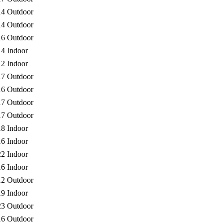
14
Outdoor
14
Outdoor
16
Outdoor
14
Indoor
12
Indoor
17
Outdoor
16
Outdoor
17
Outdoor
17
Outdoor
18
Indoor
16
Indoor
22
Indoor
16
Indoor
12
Outdoor
19
Indoor
23
Outdoor
16
Outdoor