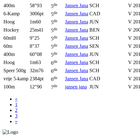
de
400m
58"93
Jansen Jana
SCH
V
20
5
de
6-Kamp
3006pt
Jansen Jana
CAD
V
20
5
de
Hoog
1m60
Jansen Jana
JUN
V
20
5
de
Hockey
25m41
Jansen Jana
BEN
V
20
5
de
60mH
9"25
Jansen Jana
SCH
V
20
5
de
60m
8"37
Jansen Jana
SEN
V
20
5
de
400m
60”08
Jansen Jana
JUN
V
20
5
de
Hoog
1m63
Jansen Jana
SCH
V
20
6
de
Speer 500g
32m76
Jansen Jana
SCH
V
20
6
de
vrije 5-kamp
2384pt
Jansen Jana
CAD
V
20
6
de
100m
12"90
jansen jana
JUN
V
20
7
«
1
2
3
»